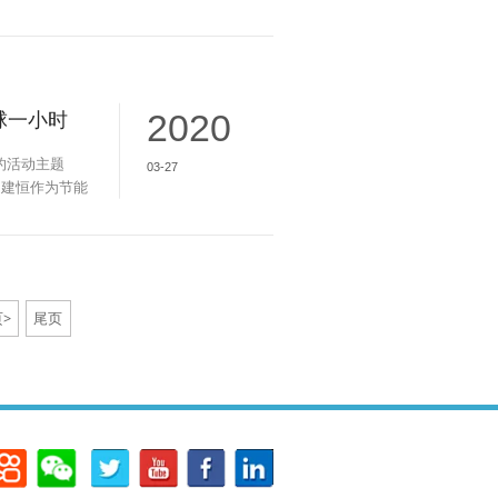
彩绳再长缠不住
米里还有小时候
圳市建恒测控股
有客户与用户
球一小时
2020
时的活动主题
03-27
圳建恒作为节能
号召员工一同参
看我司除了熄灯
环保做了哪些贡
>
尾页