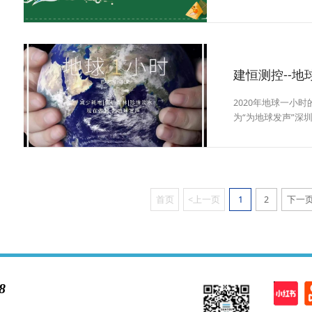
厚，裹不住思念五
童年，庆幸的是糯
的味道，在这里深
份有限公司祝愿所
们：端午安康
建恒测控--地
2020年地球一小
为“为地球发声”深
环保行业的一员，
与其中，让我们看
一小时，还为低碳
献
首页
<上一页
1
2
下一页
8