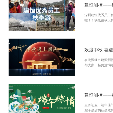
深圳建恒优秀员工
啦！！快抓住秋天
编上建恒特快列车
的绝美风景
欢度中秋 喜
在此深圳市建恒测
与大家一起共渡“举
家团圆时”
建恒测控——
五月初五，端午佳
粽子是甜的还是咸