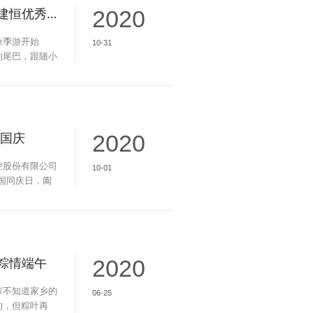
建恒测控——建恒优秀员工秋季游
2020
秋季游开始
10-31
的尾巴，跟随小
去欣赏这次活动
迎国庆
2020
控股份有限公司
10-01
国同庆日，阖
粽情端午
2020
节不知道家乡的
06-25
的，但粽叶再